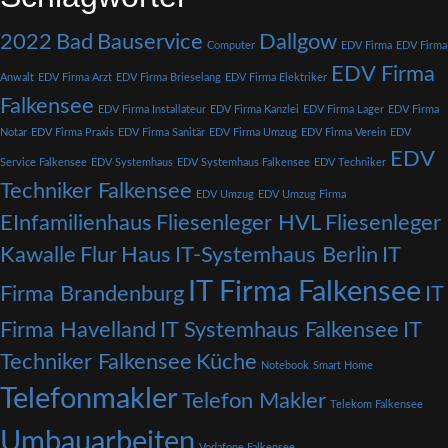
2022
Bad
Bauservice
Dallgow
Computer
EDV Firma
EDV Firma
EDV Firma
Anwalt
EDV Firma Arzt
EDV Firma Brieselang
EDV Firma Elektriker
Falkensee
EDV Firma Installateur
EDV Firma Kanzlei
EDV Firma Lager
EDV Firma
Notar
EDV Firma Praxis
EDV Firma Sanitär
EDV Firma Umzug
EDV Firma Verein
EDV
EDV
Service Falkensee
EDV Systemhaus
EDV Systemhaus Falkensee
EDV Techniker
Techniker Falkensee
EDV Umzug
EDV Umzug Firma
EInfamilienhaus
Fliesenleger HVL
Fliesenleger
Kawalle
Flur
Haus
IT-Systemhaus Berlin
IT
IT Firma Falkensee
Firma Brandenburg
IT
Firma Havelland
IT Systemhaus Falkensee
IT
Techniker Falkensee
Küche
Notebook
Smart Home
Telefonmakler
Telefon Makler
Telekom Falkensee
Umbauarbeiten
Vodafone Falkensee