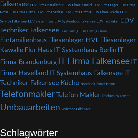
Falkensee
EDV Firma Installateur
EDV Firma Kanzlei
EDV Firma Lager
EDV Firma
Notar
EDV Firma Praxis
EDV Firma Sanitär
EDV Firma Umzug
EDV Firma Verein
EDV
EDV
Service Falkensee
EDV Systemhaus
EDV Systemhaus Falkensee
EDV Techniker
Techniker Falkensee
EDV Umzug
EDV Umzug Firma
EInfamilienhaus
Fliesenleger HVL
Fliesenleger
Kawalle
Flur
Haus
IT-Systemhaus Berlin
IT
IT Firma Falkensee
Firma Brandenburg
IT
Firma Havelland
IT Systemhaus Falkensee
IT
Techniker Falkensee
Küche
Notebook
Smart Home
Telefonmakler
Telefon Makler
Telekom Falkensee
Umbauarbeiten
Vodafone Falkensee
Schlagwörter