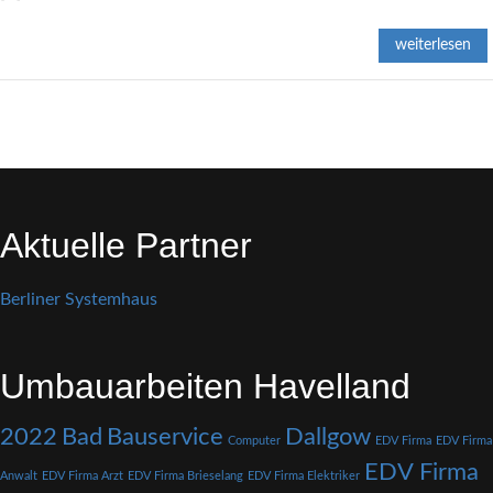
weiterlesen
Aktuelle Partner
Berliner Systemhaus
Umbauarbeiten Havelland
2022
Bad
Bauservice
Dallgow
Computer
EDV Firma
EDV Firma
EDV Firma
Anwalt
EDV Firma Arzt
EDV Firma Brieselang
EDV Firma Elektriker