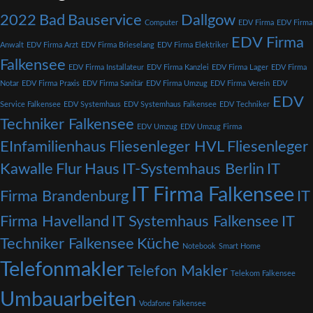
2022
Bad
Bauservice
Dallgow
Computer
EDV Firma
EDV Firma
EDV Firma
Anwalt
EDV Firma Arzt
EDV Firma Brieselang
EDV Firma Elektriker
Falkensee
EDV Firma Installateur
EDV Firma Kanzlei
EDV Firma Lager
EDV Firma
Notar
EDV Firma Praxis
EDV Firma Sanitär
EDV Firma Umzug
EDV Firma Verein
EDV
EDV
Service Falkensee
EDV Systemhaus
EDV Systemhaus Falkensee
EDV Techniker
Techniker Falkensee
EDV Umzug
EDV Umzug Firma
EInfamilienhaus
Fliesenleger HVL
Fliesenleger
Kawalle
Flur
Haus
IT-Systemhaus Berlin
IT
IT Firma Falkensee
Firma Brandenburg
IT
Firma Havelland
IT Systemhaus Falkensee
IT
Techniker Falkensee
Küche
Notebook
Smart Home
Telefonmakler
Telefon Makler
Telekom Falkensee
Umbauarbeiten
Vodafone Falkensee