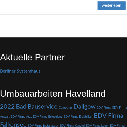
weiterlesen
Aktuelle Partner
Berliner Systemhaus
Umbauarbeiten Havelland
2022
Bad
Bauservice
Dallgow
Computer
EDV Firma
EDV Firma
EDV Firma
Anwalt
EDV Firma Arzt
EDV Firma Brieselang
EDV Firma Elektriker
Falkensee
EDV Firma Installateur
EDV Firma Kanzlei
EDV Firma Lager
EDV Firma