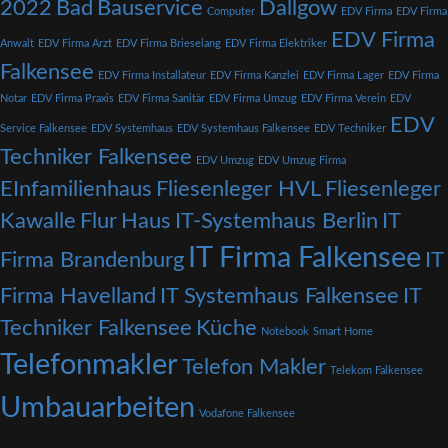
2022
Bad
Bauservice
Dallgow
Computer
EDV Firma
EDV Firma
EDV Firma
Anwalt
EDV Firma Arzt
EDV Firma Brieselang
EDV Firma Elektriker
Falkensee
EDV Firma Installateur
EDV Firma Kanzlei
EDV Firma Lager
EDV Firma
Notar
EDV Firma Praxis
EDV Firma Sanitär
EDV Firma Umzug
EDV Firma Verein
EDV
EDV
Service Falkensee
EDV Systemhaus
EDV Systemhaus Falkensee
EDV Techniker
Techniker Falkensee
EDV Umzug
EDV Umzug Firma
EInfamilienhaus
Fliesenleger HVL
Fliesenleger
Kawalle
Flur
Haus
IT-Systemhaus Berlin
IT
IT Firma Falkensee
Firma Brandenburg
IT
Firma Havelland
IT Systemhaus Falkensee
IT
Techniker Falkensee
Küche
Notebook
Smart Home
Telefonmakler
Telefon Makler
Telekom Falkensee
Umbauarbeiten
Vodafone Falkensee