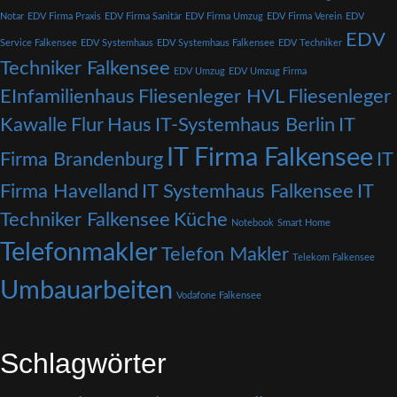
Notar
EDV Firma Praxis
EDV Firma Sanitär
EDV Firma Umzug
EDV Firma Verein
EDV
EDV
Service Falkensee
EDV Systemhaus
EDV Systemhaus Falkensee
EDV Techniker
Techniker Falkensee
EDV Umzug
EDV Umzug Firma
EInfamilienhaus
Fliesenleger HVL
Fliesenleger
Kawalle
Flur
Haus
IT-Systemhaus Berlin
IT
IT Firma Falkensee
Firma Brandenburg
IT
Firma Havelland
IT Systemhaus Falkensee
IT
Techniker Falkensee
Küche
Notebook
Smart Home
Telefonmakler
Telefon Makler
Telekom Falkensee
Umbauarbeiten
Vodafone Falkensee
Schlagwörter