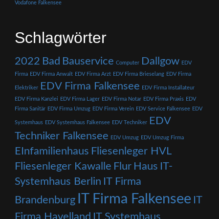
Vodafone Falkensee
Schlagwörter
2022
Bad
Bauservice
Dallgow
Computer
EDV
Firma
EDV Firma Anwalt
EDV Firma Arzt
EDV Firma Brieselang
EDV Firma
EDV Firma Falkensee
Elektriker
EDV Firma Installateur
EDV Firma Kanzlei
EDV Firma Lager
EDV Firma Notar
EDV Firma Praxis
EDV
Firma Sanitär
EDV Firma Umzug
EDV Firma Verein
EDV Service Falkensee
EDV
EDV
Systemhaus
EDV Systemhaus Falkensee
EDV Techniker
Techniker Falkensee
EDV Umzug
EDV Umzug Firma
EInfamilienhaus
Fliesenleger HVL
Fliesenleger Kawalle
Flur
Haus
IT-
Systemhaus Berlin
IT Firma
IT Firma Falkensee
Brandenburg
IT
Firma Havelland
IT Systemhaus