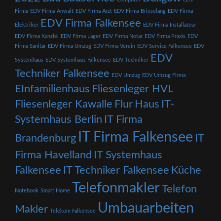
Firma
EDV Firma Anwalt
EDV Firma Arzt
EDV Firma Brieselang
EDV Firma
EDV Firma Falkensee
Elektriker
EDV Firma Installateur
EDV Firma Kanzlei
EDV Firma Lager
EDV Firma Notar
EDV Firma Praxis
EDV
Firma Sanitär
EDV Firma Umzug
EDV Firma Verein
EDV Service Falkensee
EDV
EDV
Systemhaus
EDV Systemhaus Falkensee
EDV Techniker
Techniker Falkensee
EDV Umzug
EDV Umzug Firma
EInfamilienhaus
Fliesenleger HVL
Fliesenleger Kawalle
Flur
Haus
IT-
Systemhaus Berlin
IT Firma
IT Firma Falkensee
Brandenburg
IT
Firma Havelland
IT Systemhaus
Falkensee
IT Techniker Falkensee
Küche
Telefonmakler
Telefon
Notebook
Smart Home
Umbauarbeiten
Makler
Telekom Falkensee