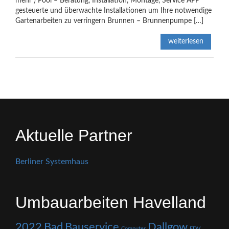
mehr ) Pool – Beratung, Installation, Montage, Service APP
gesteuerte und überwachte Installationen um Ihre notwendige
Gartenarbeiten zu verringern Brunnen – Brunnenpumpe […]
weiterlesen
Aktuelle Partner
Berliner Systemhaus
Umbauarbeiten Havelland
2022
Bad
Bauservice
Dallgow
Computer
EDV