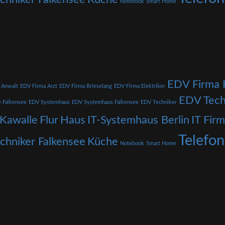
Notebook
Smart Home
EDV Firma 
 Anwalt
EDV Firma Arzt
EDV Firma Brieselang
EDV Firma Elektriker
EDV Tech
e Falkensee
EDV Systemhaus
EDV Systemhaus Falkensee
EDV Techniker
 Kawalle
Flur
Haus
IT-Systemhaus Berlin
IT Fir
Telefo
echniker Falkensee
Küche
Notebook
Smart Home