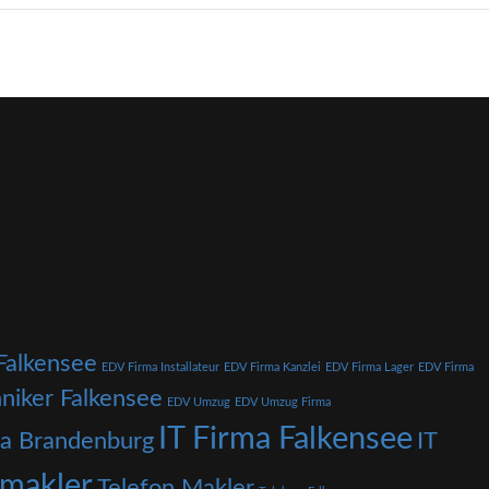
Falkensee
EDV Firma Installateur
EDV Firma Kanzlei
EDV Firma Lager
EDV Firma
niker Falkensee
EDV Umzug
EDV Umzug Firma
IT Firma Falkensee
ma Brandenburg
IT
nmakler
Telefon Makler