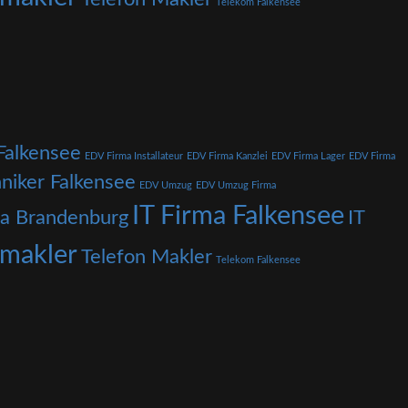
Telekom Falkensee
Falkensee
EDV Firma Installateur
EDV Firma Kanzlei
EDV Firma Lager
EDV Firma
niker Falkensee
EDV Umzug
EDV Umzug Firma
IT Firma Falkensee
ma Brandenburg
IT
nmakler
Telefon Makler
Telekom Falkensee