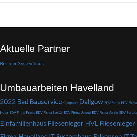
Aktuelle Partner
Berliner Systemhaus
Umbauarbeiten Havelland
2022
Bad
Bauservice
Dallgow
Computer
EDV Firma
EDV Firma
Notar
EDV Firma Praxis
EDV Firma Sanitär
EDV Firma Umzug
EDV Firma Verein
EDV Servic
EInfamilienhaus
Fliesenleger HVL
Fliesenleger
Firma Havelland
IT Systemhaus Falkensee
IT T