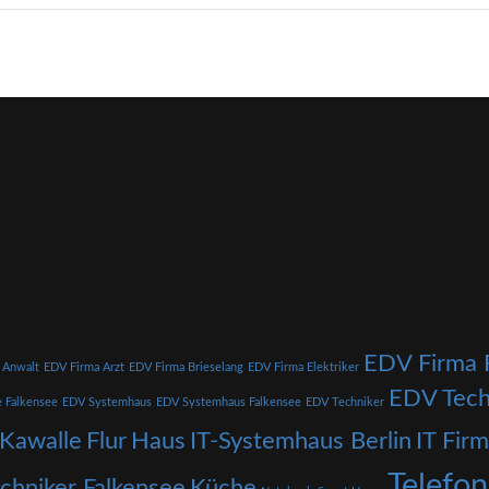
EDV Firma 
 Anwalt
EDV Firma Arzt
EDV Firma Brieselang
EDV Firma Elektriker
EDV Tech
e Falkensee
EDV Systemhaus
EDV Systemhaus Falkensee
EDV Techniker
 Kawalle
Flur
Haus
IT-Systemhaus Berlin
IT Fir
Telefo
echniker Falkensee
Küche