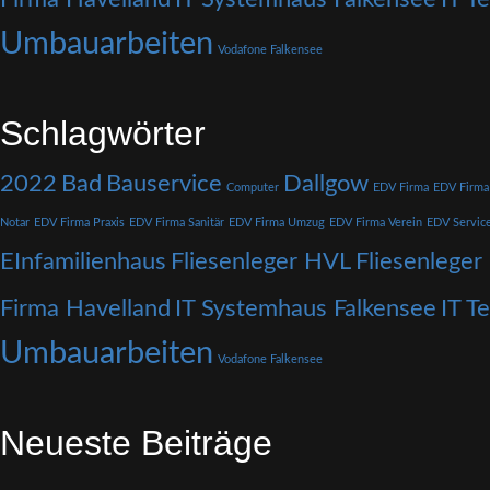
Umbauarbeiten
Vodafone Falkensee
Schlagwörter
2022
Bad
Bauservice
Dallgow
Computer
EDV Firma
EDV Firma
Notar
EDV Firma Praxis
EDV Firma Sanitär
EDV Firma Umzug
EDV Firma Verein
EDV Servic
EInfamilienhaus
Fliesenleger HVL
Fliesenleger
Firma Havelland
IT Systemhaus Falkensee
IT T
Umbauarbeiten
Vodafone Falkensee
Neueste Beiträge