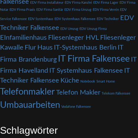
Falkensee
EDV Firma Installateur
EDV Firma Kanzlei
EDV Firma Lager
EDV Firma
Notar
EDV Firma Praxis
EDV Firma Sanitär
EDV Firma Umzug
EDV Firma Verein
EDV
EDV
Service Falkensee
EDV Systemhaus
EDV Systemhaus Falkensee
EDV Techniker
Techniker Falkensee
EDV Umzug
EDV Umzug Firma
EInfamilienhaus
Fliesenleger HVL
Fliesenleger
Kawalle
Flur
Haus
IT-Systemhaus Berlin
IT
IT Firma Falkensee
Firma Brandenburg
IT
Firma Havelland
IT Systemhaus Falkensee
IT
Techniker Falkensee
Küche
Notebook
Smart Home
Telefonmakler
Telefon Makler
Telekom Falkensee
Umbauarbeiten
Vodafone Falkensee
Schlagwörter