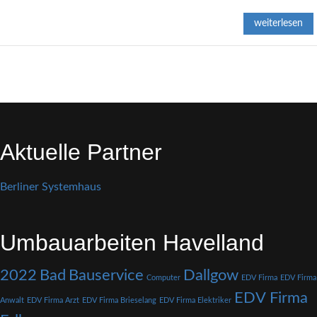
weiterlesen
Aktuelle Partner
Berliner Systemhaus
Umbauarbeiten Havelland
2022
Bad
Bauservice
Dallgow
Computer
EDV Firma
EDV Firma
EDV Firma
Anwalt
EDV Firma Arzt
EDV Firma Brieselang
EDV Firma Elektriker