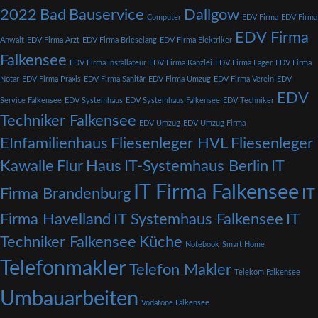
2022
Bad
Bauservice
Dallgow
Computer
EDV Firma
EDV Firma
EDV Firma
Anwalt
EDV Firma Arzt
EDV Firma Brieselang
EDV Firma Elektriker
Falkensee
EDV Firma Installateur
EDV Firma Kanzlei
EDV Firma Lager
EDV Firma
Notar
EDV Firma Praxis
EDV Firma Sanitär
EDV Firma Umzug
EDV Firma Verein
EDV
EDV
Service Falkensee
EDV Systemhaus
EDV Systemhaus Falkensee
EDV Techniker
Techniker Falkensee
EDV Umzug
EDV Umzug Firma
EInfamilienhaus
Fliesenleger HVL
Fliesenleger
Kawalle
Flur
Haus
IT-Systemhaus Berlin
IT
IT Firma Falkensee
Firma Brandenburg
IT
Firma Havelland
IT Systemhaus Falkensee
IT
Techniker Falkensee
Küche
Notebook
Smart Home
Telefonmakler
Telefon Makler
Telekom Falkensee
Umbauarbeiten
Vodafone Falkensee