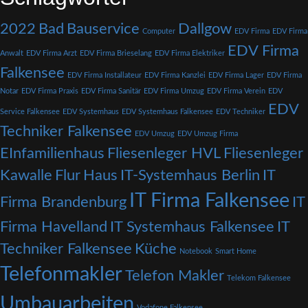
2022
Bad
Bauservice
Dallgow
Computer
EDV Firma
EDV Firma
EDV Firma
Anwalt
EDV Firma Arzt
EDV Firma Brieselang
EDV Firma Elektriker
Falkensee
EDV Firma Installateur
EDV Firma Kanzlei
EDV Firma Lager
EDV Firma
Notar
EDV Firma Praxis
EDV Firma Sanitär
EDV Firma Umzug
EDV Firma Verein
EDV
EDV
Service Falkensee
EDV Systemhaus
EDV Systemhaus Falkensee
EDV Techniker
Techniker Falkensee
EDV Umzug
EDV Umzug Firma
EInfamilienhaus
Fliesenleger HVL
Fliesenleger
Kawalle
Flur
Haus
IT-Systemhaus Berlin
IT
IT Firma Falkensee
Firma Brandenburg
IT
Firma Havelland
IT Systemhaus Falkensee
IT
Techniker Falkensee
Küche
Notebook
Smart Home
Telefonmakler
Telefon Makler
Telekom Falkensee
Umbauarbeiten
Vodafone Falkensee