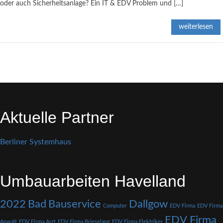
oder auch Sicherheitsanlage? Ein IT & EDV Problem und […]
weiterlesen
Aktuelle Partner
Berliner Systemhaus
Umbauarbeiten Havelland
2022
Bad
Bauservice
Dallgow
Computer
EDV Firma
EDV Firma
EDV Firma
Anwalt
EDV Firma Arzt
EDV Firma Brieselang
EDV Firma Elektriker