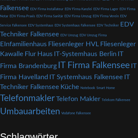
Falkensee
EDV Firma Installateur
EDV Firma Kanzlei
EDV Firma Lager
EDV Firma
Notar
EDV Firma Praxis
EDV Firma Sanitär
EDV Firma Umzug
EDV Firma Verein
EDV
EDV
Service Falkensee
EDV Systemhaus
EDV Systemhaus Falkensee
EDV Techniker
Techniker Falkensee
EDV Umzug
EDV Umzug Firma
EInfamilienhaus
Fliesenleger HVL
Fliesenleger
Kawalle
Flur
Haus
IT-Systemhaus Berlin
IT
IT Firma Falkensee
Firma Brandenburg
IT
Firma Havelland
IT Systemhaus Falkensee
IT
Techniker Falkensee
Küche
Notebook
Smart Home
Telefonmakler
Telefon Makler
Telekom Falkensee
Umbauarbeiten
Vodafone Falkensee
Schlagwörter